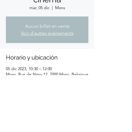
mar, 05 dic
  |  
Mons
Aucun billet en vente
Voir d'autres événements
Horario y ubicación
05 dic 2023, 10:30 – 12:00
Mons, Rue de Nimy 12, 7000 Mons, Belgique
Compartir este evento