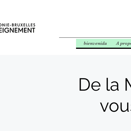
bienvenida
A prop
De la 
vou